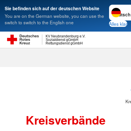
Sprache w
Sie befinden sich auf der deutschen Website
You are on the German website, you can use the
Suche
switch to switch to the English one
Alles klar
KV Neubrandenburg e.V.
Sozialdienst gGmbH
Rettungsdienst gGmbH
Kr
Kreisverbände