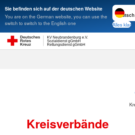
Sprache w
Sie befinden sich auf der deutschen Website
You are on the German website, you can use the
Suche
switch to switch to the English one
Alles klar
KV Neubrandenburg e.V.
Sozialdienst gGmbH
Rettungsdienst gGmbH
Kr
Kreisverbände