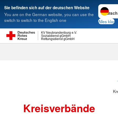
Sprache w
Sie befinden sich auf der deutschen Website
You are on the German website, you can use the
Suche
switch to switch to the English one
Alles klar
KV Neubrandenburg e.V.
Sozialdienst gGmbH
Rettungsdienst gGmbH
Kr
Kreisverbände