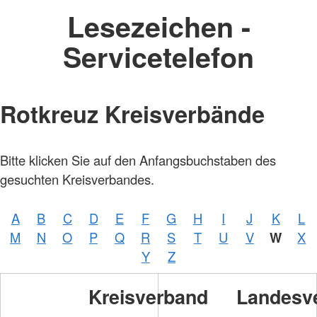
Lesezeichen -
Servicetelefon
Rotkreuz Kreisverbände
Bitte klicken Sie auf den Anfangsbuchstaben des
gesuchten Kreisverbandes.
A
B
C
D
E
F
G
H
I
J
K
L
Foto:
M
N
O
P
Q
R
S
T
U
V
W
X
A.
Zelck
Y
Z
/
DRKS
Kreisverband
Landesv