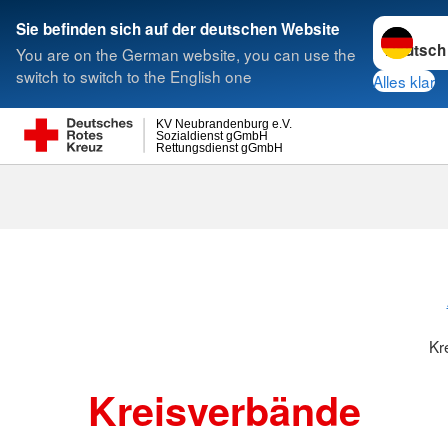
Sprache w
Sie befinden sich auf der deutschen Website
You are on the German website, you can use the
Suche
switch to switch to the English one
Alles klar
KV Neubrandenburg e.V.
Sozialdienst gGmbH
Rettungsdienst gGmbH
Kr
Kreisverbände