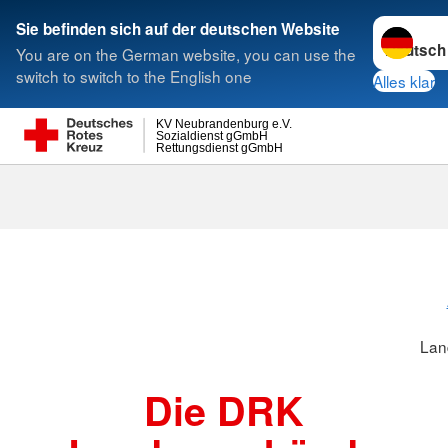
Sprache w
Sie befinden sich auf der deutschen Website
You are on the German website, you can use the
Suche
switch to switch to the English one
Alles klar
KV Neubrandenburg e.V.
Sozialdienst gGmbH
Rettungsdienst gGmbH
Lan
Die DRK