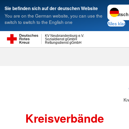
Sprache w
Sie befinden sich auf der deutschen Website
You are on the German website, you can use the
Suche
switch to switch to the English one
Alles klar
KV Neubrandenburg e.V.
Sozialdienst gGmbH
Rettungsdienst gGmbH
Kr
Kreisverbände