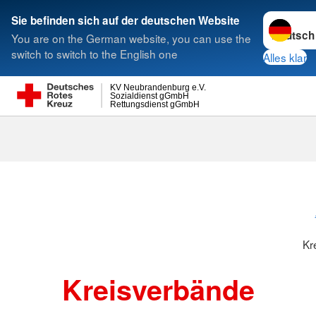
Sprache w
Sie befinden sich auf der deutschen Website
You are on the German website, you can use the
Suche
switch to switch to the English one
Alles klar
KV Neubrandenburg e.V.
Sozialdienst gGmbH
Rettungsdienst gGmbH
Kr
Kreisverbände