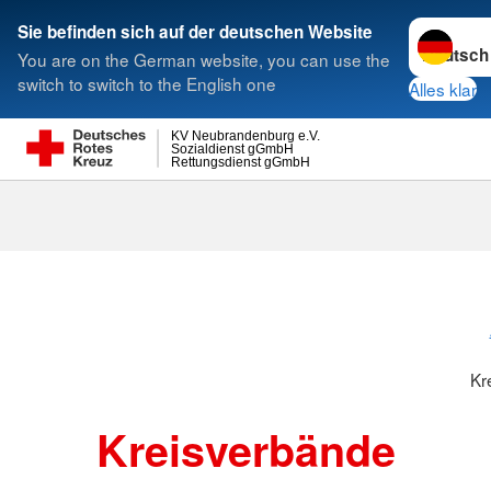
Sprache w
Sie befinden sich auf der deutschen Website
You are on the German website, you can use the
Suche
switch to switch to the English one
Alles klar
KV Neubrandenburg e.V.
Sozialdienst gGmbH
Rettungsdienst gGmbH
Kr
Kreisverbände