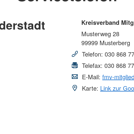
Die Selbsthilfekontaktstelle
Suchdiens
Selbsthilfegruppe Schlaganfall
Unser Netzwerkpartner "Wir und
Erste Hilfe
derstadt
Kreisverband Mitg
Demenz" Neubrandenburg
Erste-Hilf
Benefizkonzert
Musterweg 28
Schule un
30 Jahre Kiss
99999
Musterberg
Virtuelle/digitale Selbsthilfearbeit
Neubrandenburger Netzwerk für
Telefon:
030 868 7
Suizidprävention
Telefax:
030 868 7
Der Podcast mit Outness zum
Thema "Hilfe zur Selbsthilfe"
E-Mail:
fmv-mitglie
Karte:
Link zur Go