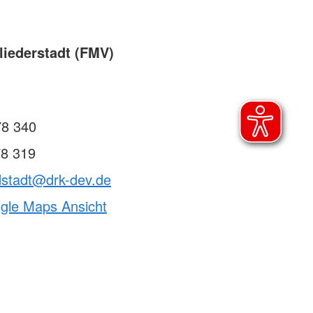
t
liederstadt (FMV)
e-Lehrgang
d DRK
78 340
78 319
dstadt@drk-dev.de
ogle Maps Ansicht