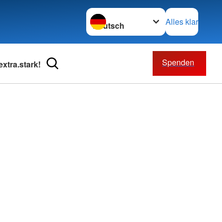
Sprache wechseln zu
Alles klar
Spenden
xtra.stark!
Beratung
Bevölkerungsschutz und
Rettung
eratung
Rettungsdienst
nst Neubrandenburg
Ausbildung
ohnanlagen
Fuhrpark
nst Roggenhagen
Intensivtransport
m Lübbersdorf
m Oberbachzentrum
m Robert-Blum-Straße
pflege
t