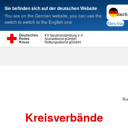
Sprache w
Sie befinden sich auf der deutschen Website
You are on the German website, you can use the
Suche
switch to switch to the English one
Alles klar
KV Neubrandenburg e.V.
Sozialdienst gGmbH
Rettungsdienst gGmbH
Kr
Kreisverbände