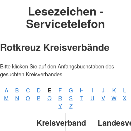
Lesezeichen -
Servicetelefon
Rotkreuz Kreisverbände
Bitte klicken Sie auf den Anfangsbuchstaben des
gesuchten Kreisverbandes.
A
B
C
D
E
F
G
H
I
J
K
L
Foto:
M
N
O
P
Q
R
S
T
U
V
W
X
A.
Zelck
Y
Z
/
DRKS
Kreisverband
Landesv