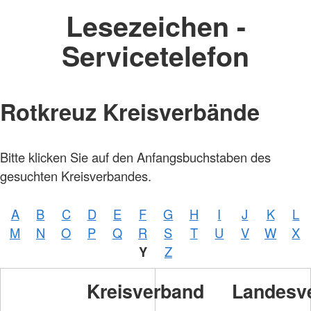
Lesezeichen -
Servicetelefon
Rotkreuz Kreisverbände
Bitte klicken Sie auf den Anfangsbuchstaben des
gesuchten Kreisverbandes.
A
B
C
D
E
F
G
H
I
J
K
L
Foto:
M
N
O
P
Q
R
S
T
U
V
W
X
A.
Zelck
Y
Z
/
DRKS
Kreisverband
Landesv