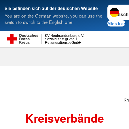
Sprache w
Sie befinden sich auf der deutschen Website
You are on the German website, you can use the
Suche
switch to switch to the English one
Alles klar
KV Neubrandenburg e.V.
Sozialdienst gGmbH
Rettungsdienst gGmbH
Kr
Kreisverbände