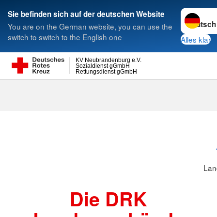
Sprache w
Sie befinden sich auf der deutschen Website
You are on the German website, you can use the
Suche
switch to switch to the English one
Alles klar
KV Neubrandenburg e.V.
Sozialdienst gGmbH
Rettungsdienst gGmbH
Lan
Die DRK