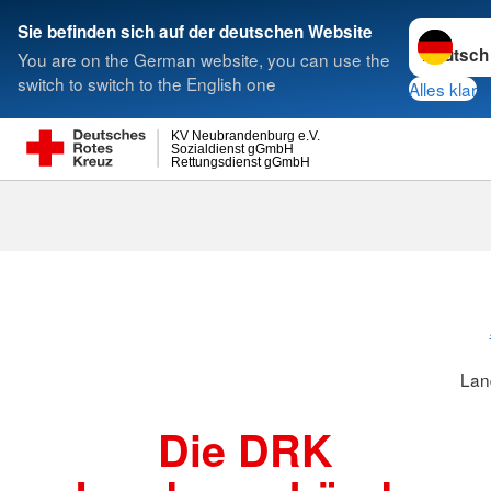
Sprache w
Sie befinden sich auf der deutschen Website
You are on the German website, you can use the
Suche
switch to switch to the English one
Alles klar
KV Neubrandenburg e.V.
Sozialdienst gGmbH
Rettungsdienst gGmbH
Lan
Die DRK