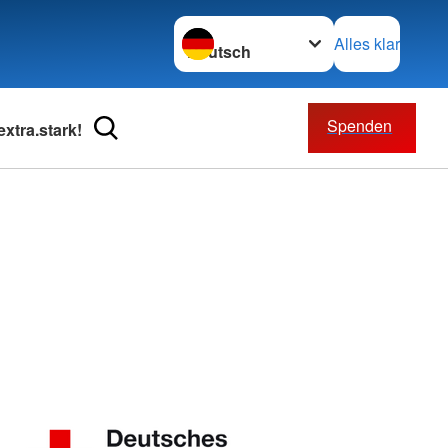
Sprache wechseln zu
Alles klar
Spenden
xtra.stark!
Beratung
Bevölkerungsschutz und
Rettung
eratung
Rettungsdienst
nst Neubrandenburg
Ausbildung
ohnanlagen
Fuhrpark
nst Roggenhagen
Intensivtransport
m Lübbersdorf
m Oberbachzentrum
m Robert-Blum-Straße
pflege
t