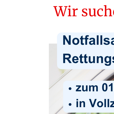
Kleider-Behälter
Behindertentreffen
Fahrdienst
Fahrdienst
Wir über uns
Fuhrpark
Wissenswertes zu den
Krankenfahrten