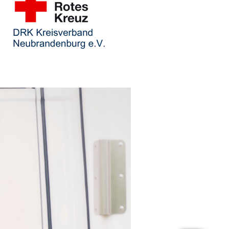
t
e-Lehrgang
d DRK