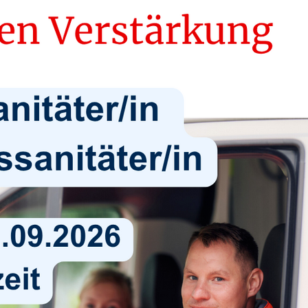
Die Selbsthilfekontaktstelle
Suchdiens
Selbsthilfegruppe Schlaganfall
Unser Netzwerkpartner "Wir und
Erste Hilfe
Demenz" Neubrandenburg
Erste-Hilf
Benefizkonzert
Schule un
30 Jahre Kiss
Virtuelle/digitale Selbsthilfearbeit
Neubrandenburger Netzwerk für
Suizidprävention
Der Podcast mit Outness zum
Thema "Hilfe zur Selbsthilfe"