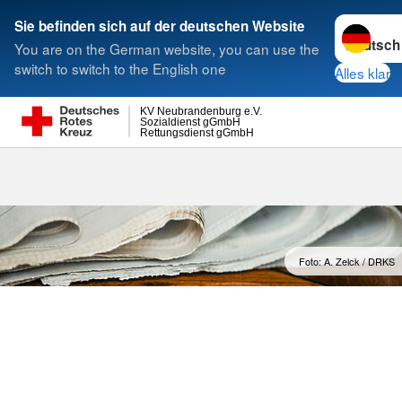
Sprache w
Sie befinden sich auf der deutschen Website
You are on the German website, you can use the
Suche
switch to switch to the English one
Alles klar
KV Neubrandenburg e.V.
Sozialdienst gGmbH
Rettungsdienst gGmbH
Foto: A. Zelck / DRKS