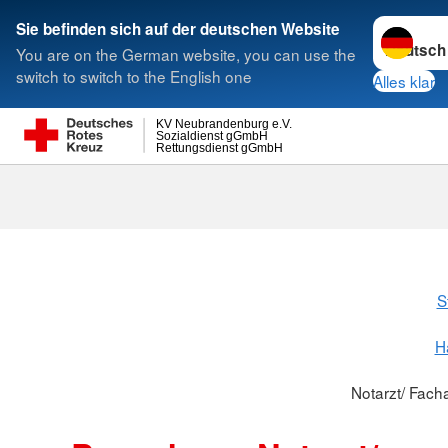
Sprache w
Sie befinden sich auf der deutschen Website
You are on the German website, you can use the
Suche
switch to switch to the English one
Alles klar
KV Neubrandenburg e.V.
Sozialdienst gGmbH
Rettungsdienst gGmbH
S
H
Notarzt/ Facha