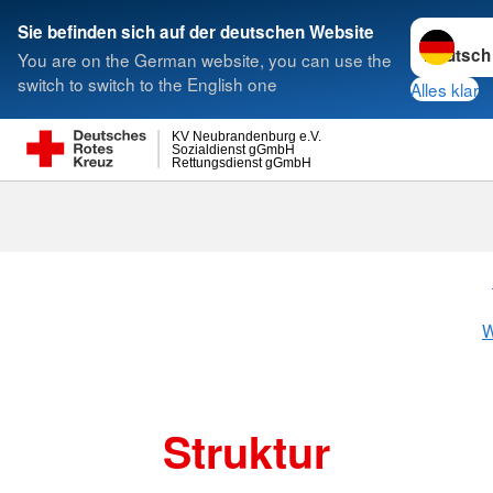
Sprache w
Sie befinden sich auf der deutschen Website
You are on the German website, you can use the
Suche
switch to switch to the English one
Alles klar
KV Neubrandenburg e.V.
Sozialdienst gGmbH
Rettungsdienst gGmbH
Struktur
W
Struktur