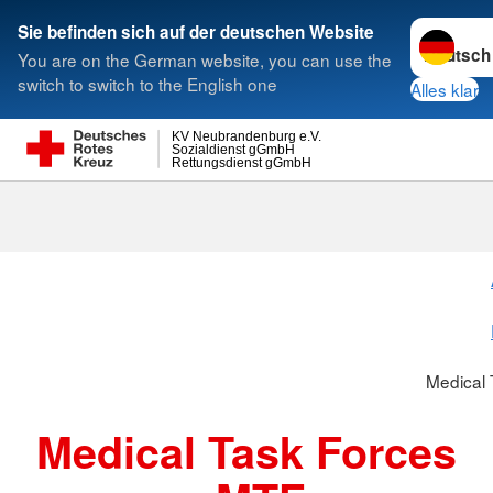
Sprache w
Sie befinden sich auf der deutschen Website
You are on the German website, you can use the
Suche
switch to switch to the English one
Alles klar
KV Neubrandenburg e.V.
Sozialdienst gGmbH
Rettungsdienst gGmbH
Medical Task 
Medical 
Medical Task Forces