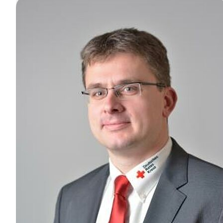
Kleidercontainer
Behindertentreffen
Fahrdienst
Fahrdienst
Wir über uns
Fuhrpark
Wissenswertes zu den
Krankenfahrten