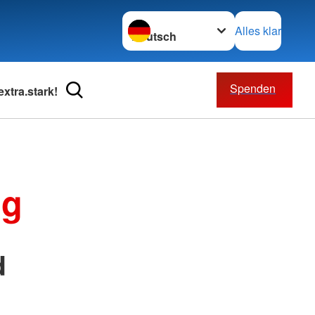
Sprache wechseln zu
Alles klar
Spenden
xtra.stark!
Beratung
Bevölkerungsschutz und
Rettung
eratung
Rettungsdienst
ng
nst Neubrandenburg
Ausbildung
ohnanlagen
Fuhrpark
nst Roggenhagen
Intensivtransport
m Lübbersdorf
d
m Oberbachzentrum
m Robert-Blum-Straße
pflege
t