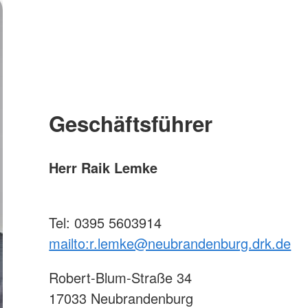
Die Selbsthilfekontaktstelle
Suchdiens
Selbsthilfegruppe Schlaganfall
Unser Netzwerkpartner "Wir und
Erste Hilfe
Demenz" Neubrandenburg
Erste-Hilf
Benefizkonzert
Schule un
30 Jahre Kiss
Virtuelle/digitale Selbsthilfearbeit
Geschäftsführer
Neubrandenburger Netzwerk für
Suizidprävention
Der Podcast mit Outness zum
Thema "Hilfe zur Selbsthilfe"
Herr Raik Lemke
Tel: 0395 5603914
mailto:r.lemke@neubrandenburg.drk.de
Robert-Blum-Straße 34
17033 Neubrandenburg