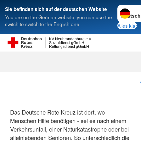
Sprache w
Sie befinden sich auf der deutschen Website
You are on the German website, you can use the
Suche
switch to switch to the English one
Alles klar
KV Neubrandenburg e.V.
Sozialdienst gGmbH
Rettungsdienst gGmbH
Das Deutsche Rote Kreuz ist dort, wo
Menschen Hilfe benötigen - sei es nach einem
Verkehrsunfall, einer Naturkatastrophe oder bei
alleinlebenden Senioren. So unterschiedlich die