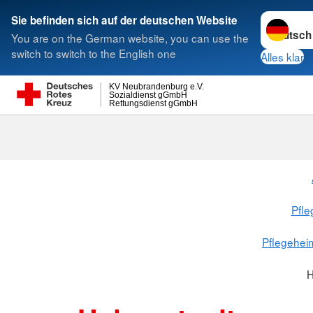
Sprache w
Sie befinden sich auf der deutschen Website
You are on the German website, you can use the
Suche
switch to switch to the English one
Alles klar
KV Neubrandenburg e.V.
Sozialdienst gGmbH
Rettungsdienst gGmbH
Pfle
Pflegehei
H