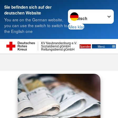
Sie befinden sich auf der
Sprache wechseln zu
deutschen Website
Suche
You are on the German website,
you can use the switch to switch to
Alles klar
the English one
KV Neubrandenburg e.V.
Spenden
Menü
Sozialdienst gGmbH
Rettungsdienst gGmbH
Aktuelles