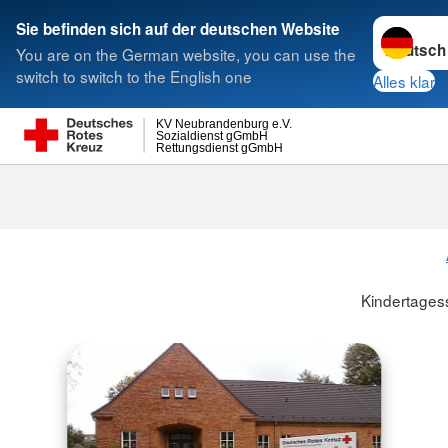
Sprache w
Sie befinden sich auf der deutschen Website
You are on the German website, you can use the
Suche
switch to switch to the English one
Alles klar
KV Neubrandenburg e.V.
Sozialdienst gGmbH
Rettungsdienst gGmbH
Kindertagess